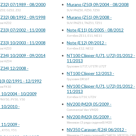
 (Z32) 07/1989 - 08/2000
Murano (Z50) 09/2004 - 08/2008
Z32, GZ32, Z32
SUV PNZ50, PZ50, TZ50
 (Z32) 08/1992 - 09/1998
Murano (Z51) 09/2008 -
ов HZ32
SUV PNZ51, TNZ51, TZ51
 (Z33) 07/2002 - 11/2008
Note (E11) 01/2005 - 08/2012
Хэтчбек ZE11, E11, NE11
 (Z33) 10/2003 - 11/2008
Note (E12) 09/2012 -
ов HZ33
Хэтчбек E12, NE12
 (Z34) 10/2009 - 09/2014
NT100 Clipper (U71, U72) 01/2012 -
11/2013
ов HZ34
Грузовик U71T, U71TP, U72T
 (Z34) 12/2008 -
NT100 Clipper 12/2013 -
Грузовик DR16T
10) 02/1991 - 12/1992
NV100 Clipper (U71, U72) 01/2012 -
ов FK10
11/2013
) 10/2004 - 10/2009
Хэтчбек U71V, U72V
PNY50, PY50, Y50
NV200 (M20) 05/2009 -
 10/2010 -
Commercial Van VM20
NV200 (M20) 05/2009 -
Минивэн (3 ряда сидений) M20
 11/2009 -
NV350 Caravan (E26) 06/2012 -
, KY51, Y51
Минивэн (2 ряда сидений) CS4E26, VR2E26, CW