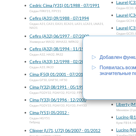
Laurel (C3
Cedric Cima (Y31) 01/1988 - 07/1991
Седан EC33, 
Седан FPAY31, FPY31
Laurel (C3
Cefiro (A31) 09/1988 - 07/1994
Седан GC34, 
Седан A31, CA31, EA31, ECA31, LA31, LCA31, LNA31,
Laurel (C3
NA31
Седан GC35, 
Cefiro (A32) 06/1997 - 07/2000
Leaf 12/20
Универсал WA32, WHA32, WPA32
Хэтчбек AZE0
Cefiro (A32) 08/1994 - 11/1998
Leopard (
Седан A32, HA32, PA32
Добавлен функц
Купе GF31, U
Cefiro (A33) 12/1998 - 02/2003
Leopard (
Появилась возмо
Седан A33, PA33
Седан JGBY3
значительные п
Cima (F50) 01/2001 - 07/2010
Leopard (
Седан GF50, GNF50, HF50
Седан JENY33
Cima (Y32) 08/1991 - 05/1996
Liberty (
Седан FGDY32, FGNY32, FGY32, FPY32
Минивэн (3 
Cima (Y33) 06/1996 - 12/2000
Liberty (
Седан FGDY33, FGNY33, FGY33, FHY33
Минивэн (3 
Cima (Y51) 05/2012 -
Lucino (B
Седан HGY51
Гибрид
Купе FB14, H
Lucino (N
Clipper (U71, U72) 06/2007 - 01/2012
Хэтчбек EN15