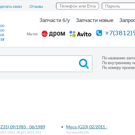
сделать заказ
Отзывы
Запчасти б/у
Запчасти новые
Запрос
:00
:00
+7(3812)
Мы на:
ной
118
По названию запч
По внутреннему н
По номеру произв
 (Z31) 09/1983 - 06/1989
Moco (G33) 02/2011 -
Z31, HZ31, PGZ31, PZ31, Z31
Хэтчбек MG33S