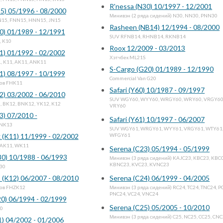
R'nessa (N30) 10/1997 - 12/2001
15) 05/1996 - 08/2000
Минивэн (2 ряда сидений) N30, NN30, PNN30
N15, FNN15, HNN15, JN15
Rasheen (NB14) 12/1994 - 08/2000
0) 01/1989 - 12/1991
SUV RFNB14, RHNB14, RKNB14
, K10
Roox 12/2009 - 03/2013
1) 01/1992 - 02/2002
Хэтчбек ML21S
, K11, AK11, ANK11
S-Cargo (G20) 01/1989 - 12/1990
1) 08/1997 - 10/1999
Commercial Van G20
зов FHK11
Safari (Y60) 10/1987 - 09/1997
2) 03/2002 - 06/2010
SUV WGY60, WYY60, WRGY60, WRY60, VRGY60
, BK12, BNK12, YK12, K12
VRY60
3) 07/2010 -
Safari (Y61) 10/1997 - 06/2007
 NK13
SUV WGY61, WRGY61, WYY61, VRGY61, WTY61
 (K11) 11/1999 - 02/2002
WFGY61
AK11, WK11
Serena (C23) 05/1994 - 05/1999
30) 10/1988 - 06/1993
Минивэн (3 ряда сидений) KAJC23, KBC23, KBC
KBNC23, KVC23, KVNC23
J30
 (K12) 06/2007 - 08/2010
Serena (C24) 06/1999 - 04/2005
зов FHZK12
Минивэн (3 ряда сидений) RC24, TC24, TNC24, P
PNC24, VC24, VNC24
20) 06/1994 - 02/1999
Serena (C25) 05/2005 - 10/2010
20
Минивэн (3 ряда сидений) C25, NC25, CC25, CN
) 04/2002 - 01/2006