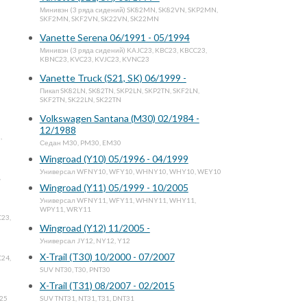
Минивэн (3 ряда сидений) SK82MN, SK82VN, SKP2MN,
SKF2MN, SKF2VN, SK22VN, SK22MN
Vanette Serena 06/1991 - 05/1994
Минивэн (3 ряда сидений) KAJC23, KBC23, KBCC23,
KBNC23, KVC23, KVJC23, KVNC23
Vanette Truck (S21, SK) 06/1999 -
Пикап SK82LN, SK82TN, SKP2LN, SKP2TN, SKF2LN,
SKF2TN, SK22LN, SK22TN
Volkswagen Santana (M30) 02/1984 -
12/1988
,
Седан M30, PM30, EM30
Wingroad (Y10) 05/1996 - 04/1999
Универсал WFNY10, WFY10, WHNY10, WHY10, WEY10
,
Wingroad (Y11) 05/1999 - 10/2005
Универсал WFNY11, WFY11, WHNY11, WHY11,
WPY11, WRY11
C23,
Wingroad (Y12) 11/2005 -
Универсал JY12, NY12, Y12
X-Trail (T30) 10/2000 - 07/2007
C24,
SUV NT30, T30, PNT30
X-Trail (T31) 08/2007 - 02/2015
C25
SUV TNT31, NT31, T31, DNT31