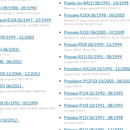
GE24, KSE24, KSGE24
Prairie Joy (M11) 08/1995 - 10/1998
) 09/1986 - 09/1990
Минивэн (3 ряда сидений) PM11, PNM11
an DHGE24, DRGE24, DYGE24
Presage (U30) 06/1998 - 06/2003
and (E50) 05/1997 - 07/1999
Минивэн (3 ряда сидений) HU30, NU30, U30, M
VNU30, VU30, TNU30, TU30
яда сидений) ALE50, ALWE50, AVE50,
Presage (U31) 06/2003 - 07/2009
 09/1999 - 12/2001
Минивэн (3 ряда сидений) PNU31, PU31, TNU31
Presea (R10) 06/1990 - 12/1994
) 06/2010 -
Седан HR10, PR10, R10
5, YF15
Presea (R11) 01/1995 - 08/1999
08 - 06/2012
Седан HR11, PR11, R11
President (HG50) 10/1990 - 12/200
B30) 12/2004 - 12/2012
Седан JG50, JHG50, PG50, PHG50
яда сидений) B30, NB30
President (PGF50) 10/2003 - 06/20
35) 06/2011 -
Седан PGF50
ряда сидений) CWEAWN, CWEFWN,
Primera (P10) 02/1990 - 08/1995
Седан HNP10, HP10, P10
0) 05/1993 - 05/1999
Primera (P10) 10/1991 - 08/1995
яда сидений) CW30, NCW30, NW30, W30,
Хэтчбек FHP10
0
Primera (P11) 02/1997 - 08/1998
) 10/2012 -
Хэтчбек FHP11
Primera (P11) 09/1995 - 12/2000