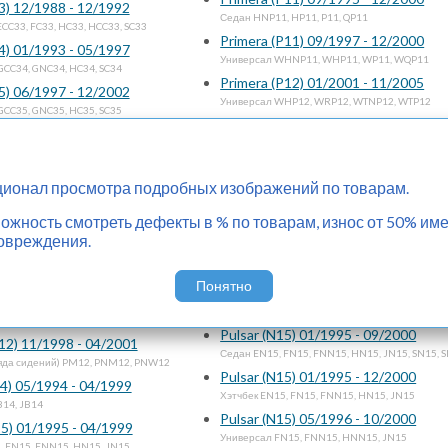
3) 12/1988 - 12/1992
Седан HNP11, HP11, P11, QP11
ECC33, FC33, HC33, HCC33, SC33
Primera (P11) 09/1997 - 12/2000
4) 01/1993 - 05/1997
Универсал WHNP11, WHP11, WP11, WQP11
GCC34, GNC34, HC34, SC34
Primera (P12) 01/2001 - 11/2005
5) 06/1997 - 12/2002
Универсал WHP12, WRP12, WTNP12, WTP12
GCC35, GNC35, HC35, SC35
Primera (P12) 01/2001 - 12/2005
10 -
Седан HP12, RP12, TNP12, TP12, QP12
, ZE0
Primera Camino (P11) 03/1998 - 04/
F31) 02/1986 - 05/1992
ионал просмотра подробных изображений по товарам.
Универсал WHP11, WHNP11, WQP11
F31
Primera Camino (P11) 09/1995 - 04/
Y32) 06/1992 - 02/1996
жность смотреть дефекты в % по товарам, износ от 50% име
Седан HNP11, HP11, P11, QP11
2, JPY32
овреждения.
Pulsar (N14) 08/1990 - 07/1992
Y33) 03/1996 - 12/2000
Седан EN14, FN14, FNN14, HN14, N14, SN14
, JHBY33, JHY33, JMY33, JPY33, JY33
Понятно
Pulsar (N14) 08/1990 - 07/1992
M12) 05/2001 - 11/2004
Хэтчбек EN14, FN14, FNN14, HN14, N14, RNN1
ряда сидений) RM12, RNM12
Pulsar (N15) 01/1995 - 09/2000
M12) 11/1998 - 04/2001
Седан EN15, FN15, FNN15, HN15, JN15, SN15, 
ряда сидений) PM12, PNM12, PNW12
Pulsar (N15) 01/1995 - 12/2000
14) 05/1994 - 04/1999
Хэтчбек EN15, FN15, FNN15, HN15, JN15
B14, JB14
Pulsar (N15) 05/1996 - 10/2000
15) 01/1995 - 04/1999
Универсал FN15, FNN15, HNN15, JN15
, FN15, FNN15, HN15, JN15