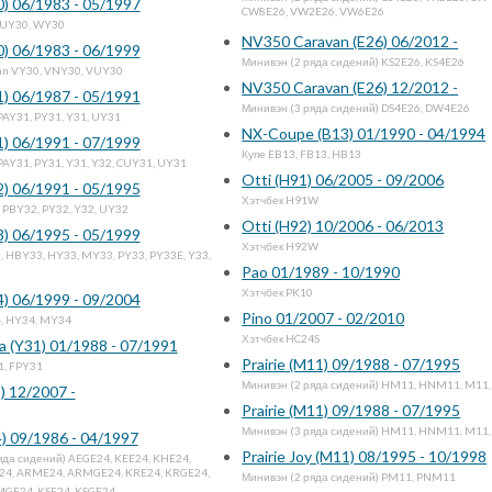
0) 06/1983 - 05/1997
CW8E26, VW2E26, VW6E26
UY30, WY30
NV350 Caravan (E26) 06/2012 -
0) 06/1983 - 06/1999
Минивэн (2 ряда сидений) KS2E26, KS4E26
an VY30, VNY30, VUY30
NV350 Caravan (E26) 12/2012 -
1) 06/1987 - 05/1991
Минивэн (3 ряда сидений) DS4E26, DW4E26
PAY31, PY31, Y31, UY31
NX-Coupe (B13) 01/1990 - 04/1994
1) 06/1991 - 07/1999
Купе EB13, FB13, HB13
PAY31, PY31, Y31, Y32, CUY31, UY31
Otti (H91) 06/2005 - 09/2006
2) 06/1991 - 05/1995
Хэтчбек H91W
 PBY32, PY32, Y32, UY32
Otti (H92) 10/2006 - 06/2013
3) 06/1995 - 05/1999
Хэтчбек H92W
 HBY33, HY33, MY33, PY33, PY33E, Y33,
Pao 01/1989 - 10/1990
Хэтчбек PK10
4) 06/1999 - 09/2004
Pino 01/2007 - 02/2010
, HY34, MY34
Хэтчбек HC24S
a (Y31) 01/1988 - 07/1991
Prairie (M11) 09/1988 - 07/1995
1, FPY31
Минивэн (2 ряда сидений) HM11, HNM11, M11
) 12/2007 -
Prairie (M11) 09/1988 - 07/1995
Минивэн (3 ряда сидений) HM11, HNM11, M11
) 09/1986 - 04/1997
Prairie Joy (M11) 08/1995 - 10/1998
яда сидений) AEGE24, KEE24, KHE24,
24, ARME24, ARMGE24, KRE24, KRGE24,
Минивэн (2 ряда сидений) PM11, PNM11