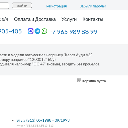
Регистрация
Забыли пароль?
 з/ч
Оплата и Доставка
Услуги
Контакты
905-405
+7 965 989 88 99
асти и модели автомобиля например "Капот Ауди А6".
омеру например "1200012" (б/у).
одителя например "OC-47" (новые), вводить без пробелов.
Корзина пуста
Silvia (S13) 05/1988 - 09/1993
Купе KPS13, KS13, PS13, S13