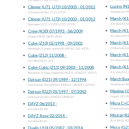
Хэтчбек U71W, U72W
Lucino (N
Clipper (U71, U72) 10/2003 - 01/2012
Универсал F
Commercial Van U71V, U72V
March (K1
Clipper (U71, U72) 10/2003 - 01/2012
Хэтчбек EK10
Грузовик U71T, U71TP, U72T, U72TP
March (K1
Crew (K30) 07/1993 - 06/2009
Хэтчбек HK11
Седан HK30, QK30, SK30
March (K1
Cube (Z10) 02/1998 - 09/2002
Открытый ку
Минивэн (2 ряда сидений) ANZ10, Z10, AZ10
March (K1
Cube (Z12) 11/2008 -
Хэтчбек AK12
Хэтчбек NZ12, Z12
March (K1
Cube Cubic (Z11) 09/2003 - 11/2008
Хэтчбек K13,
Минивэн (3 ряда сидений) BGZ11, YGNZ11, YGZ11
March Box
Datsun (D21) 09/1989 - 12/1996
Универсал W
Commercial Van QMD21, BMD21, LBMD21, QYD21
Maxima (J
Datsun (D22) 01/1997 - 07/2002
Седан J30, P
Commercial Van LFMD22, LRMD22
Micra C+C
DAYZ 06/2013 -
Открытый ку
Хэтчбек B21W
Mistral (R
DAYZ Roox 02/2014 -
SUV KR20, R
Хэтчбек B21A
Moco (G21
Dualis (J10) 05/2007 - 03/2014