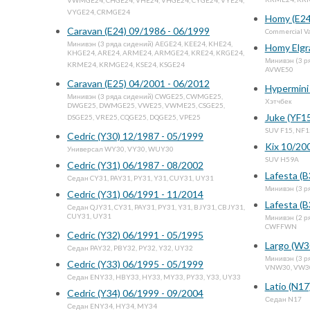
KRME24, KRM
VWMGE24, CHGE24, VHE24, VHGE24, CYGE24, VYE24,
VYGE24, CRMGE24
Homy (E24
Caravan (E24) 09/1986 - 06/1999
Commercial V
Минивэн (3 ряда сидений) AEGE24, KEE24, KHE24,
Homy Elgr
KHGE24, ARE24, ARME24, ARMGE24, KRE24, KRGE24,
Минивэн (3 р
KRME24, KRMGE24, KSE24, KSGE24
AVWE50
Caravan (E25) 04/2001 - 06/2012
Hypermini
Минивэн (3 ряда сидений) CWGE25, CWMGE25,
Хэтчбек
DWGE25, DWMGE25, VWE25, VWME25, CSGE25,
Juke (YF15
DSGE25, VRE25, CQGE25, DQGE25, VPE25
SUV F15, NF1
Cedric (Y30) 12/1987 - 05/1999
Kix 10/20
Универсал WY30, VY30, WUY30
SUV H59A
Cedric (Y31) 06/1987 - 08/2002
Lafesta (
Седан CY31, PAY31, PY31, Y31, CUY31, UY31
Минивэн (3 р
Cedric (Y31) 06/1991 - 11/2014
Lafesta (B
Седан QJY31, CY31, PAY31, PY31, Y31, BJY31, CBJY31,
CUY31, UY31
Минивэн (2 
CWFFWN
Cedric (Y32) 06/1991 - 05/1995
Largo (W3
Седан PAY32, PBY32, PY32, Y32, UY32
Минивэн (3 р
Cedric (Y33) 06/1995 - 05/1999
VNW30, VW3
Седан ENY33, HBY33, HY33, MY33, PY33, Y33, UY33
Latio (N17
Cedric (Y34) 06/1999 - 09/2004
Седан N17
Седан ENY34, HY34, MY34