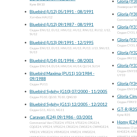
Gloria (Y3
Купе BK10
Универсал W
Bluebird (U12) 05/1991 - 08/1991
Gloria (Y3
Хэтчбек HAU12
Commercial V
Bluebird (U12) 09/1987 - 08/1991
Gloria (Y3
Седан ENU12, EU12, HNU12, HU12, RNU12, RU12, U12,
Седан CY31, 
SU12
Gloria (Y3
Bluebird (U13) 09/1991 - 12/1995
Седан CY31, 
Седан ENU13, EU13, HNU13, HU13, PU13, U13, SNU13,
Gloria (Y3
SU13
Седан PAY32,
Bluebird (U14) 01/1996 - 08/2001
Gloria (Y3
Седан ENU14, EU14, HNU14, HU14, QU14, SU14
Седан ENY33,
Bluebird Maxima (PU11) 10/1984 -
UY33
09/1988
Gloria (Y3
Седан PU11
Седан ENY34
Bluebird Sylphy (G10) 07/2000 - 11/2005
Gloria Cim
Седан FG10, QG10, TG10, QNG10
Седан FPAY3
Bluebird Sylphy (G11) 12/2005 - 12/2012
GT-R (R35
Седан G11, KG11, NG11
Купе R35
Caravan (E24) 09/1986 - 03/2001
Homy (E24
Commercial Van CTGE24, VTE24, VTGE24, CPGE24,
CQGE24, VPE24, VPGE24, CRGE24, CWGE24, CWMGE24,
Минивэн (3 р
KHGE24, ARE
VRE24, VRGE24, VRMGE24, VWE24, VWGE24,