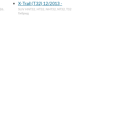
X-Trail (T32) 12/2013 -
26,
SUV HNT32, HT32, NHT32, NT32, T32
Гибрид