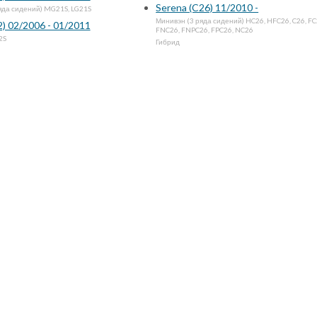
Serena (C26) 11/2010 -
яда сидений) MG21S, LG21S
Минивэн (3 ряда сидений) HC26, HFC26, C26, FC
) 02/2006 - 01/2011
FNC26, FNPC26, FPC26, NC26
2S
Гибрид