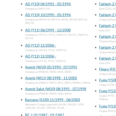
AD (Y10) 04/1992 - 05/1996
Fairlady Z
Универсал WFGY10
Купе CZ32, GC
AD (Y10) 10/1990 - 05/1996
Fairlady Z
Универсал WFNY10, WFY10, WT10, WY10, WEY10,
Открытый куз
WSY10
Fairlady Z
AD (Y11) 06/1999 - 12/2008
Купе Z33
Универсал VFY11, VY11, VHNY11, VGY11, VENY11,
Fairlady Z
VEY11
Открытый куз
AD (Y12) 12/2006 -
Fairlady Z
Универсал VAY12, VY12, VZNY12
Открытый куз
AD (Y12) 12/2006 -
Fairlady Z
Универсал VJY12, VY12, VZNY12
Купе Z34
Avenir (W10) 05/1990 - 07/1995
Figaro (FK
Универсал PNW10, PW10, W10, SW10
Открытый куз
Avenir (W11) 08/1998 - 11/2005
Fuga (Y50
Универсал PNW11, PW11, W11, SW11, RNW11, RW11
Седан GY50, 
Avenir Salut (W10) 08/1995 - 07/1998
Fuga (Y51)
Универсал PNW10, PW10, W10, SW10
Седан HY51
Bassara (JU30) 11/1999 - 06/2003
Гибрид
Минивэн (3 ряда сидений) JHU30, JNU30, JU30,
Fuga (Y51)
JVNU30, JVU30, JTNU30, JTU30
Седан KNY51
BE-1 01/1987 - 01/1987