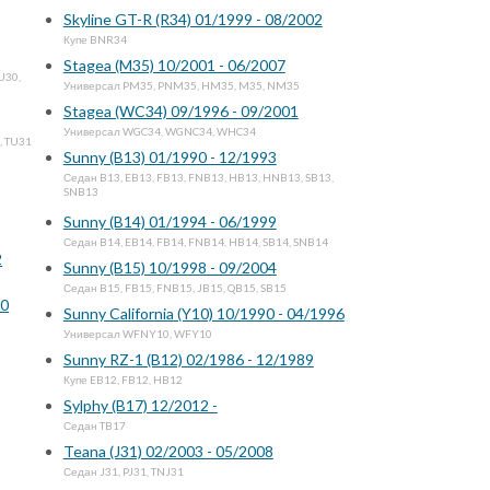
Skyline GT-R (R34) 01/1999 - 08/2002
Купе BNR34
Stagea (M35) 10/2001 - 06/2007
U30,
Универсал PM35, PNM35, HM35, M35, NM35
Stagea (WC34) 09/1996 - 09/2001
Универсал WGC34, WGNC34, WHC34
, TU31
Sunny (B13) 01/1990 - 12/1993
Седан B13, EB13, FB13, FNB13, HB13, HNB13, SB13,
SNB13
Sunny (B14) 01/1994 - 06/1999
Седан B14, EB14, FB14, FNB14, HB14, SB14, SNB14
2
Sunny (B15) 10/1998 - 09/2004
Седан B15, FB15, FNB15, JB15, QB15, SB15
10
Sunny California (Y10) 10/1990 - 04/1996
Универсал WFNY10, WFY10
Sunny RZ-1 (B12) 02/1986 - 12/1989
Купе EB12, FB12, HB12
Sylphy (B17) 12/2012 -
Седан TB17
Teana (J31) 02/2003 - 05/2008
Седан J31, PJ31, TNJ31