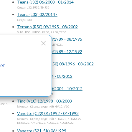
Teana (J32) 06/2008 - 01/2014
Седан J32, PJ32, TNJ32
Teana (L33) 02/2014 -
Седан L33
Terrano (R50) 09/1995 - 08/2002
SUV LR50, LVR50, PR50, RR50, TR50
Terrano (WD21) 10/1989 - 08/1995
SUV WHYD21, WBYD21, LBYD21
1999
Terrano (WD21) 10/1989 - 12/1992
Commercial Van VBYD21
1999
Terrano Regulus (R50) 08/1996 - 08/2002
ет
SUV JLR50, JRR50, JTR50
Tiida (C11) 09/2004 - 08/2012
Хэтчбек JC11, C11, NC11
Tiida Latio (C11) 10/2004 - 10/2012
4
Седан SJC11, SC11, SNC11
Tino (V10) 12/1998 - 03/2003
SNN15
Минивэн (2 ряда сидений) HV10, V10
Vanette (C22) 01/1992 - 04/1993
Минивэн (3 ряда сидений) KHGC22, KHGNC22,
KMGC22, KMGNC22, KUGC22, KUGNC22
Vanette (S21, SK) 06/1999 -