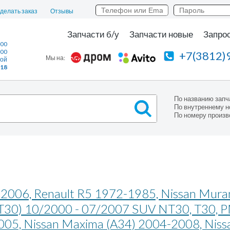
сделать заказ
Отзывы
Запчасти б/у
Запчасти новые
Запрос
:00
:00
+7(3812)
Мы на:
ной
118
По названию запч
По внутреннему н
По номеру произв
2006, Renault R5 1972-1985, Nissan Mura
 (T30) 10/2000 - 07/2007 SUV NT30, T30, 
005, Nissan Maxima (A34) 2004-2008, Niss