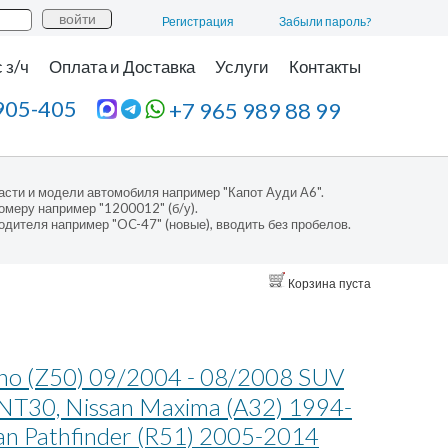
Регистрация
Забыли пароль?
 з/ч
Оплата и Доставка
Услуги
Контакты
905-405
+7 965 989 88 99
асти и модели автомобиля например "Капот Ауди А6".
омеру например "1200012" (б/у).
одителя например "OC-47" (новые), вводить без пробелов.
Корзина пуста
no (Z50) 09/2004 - 08/2008 SUV
PNT30, Nissan Maxima (A32) 1994-
an Pathfinder (R51) 2005-2014