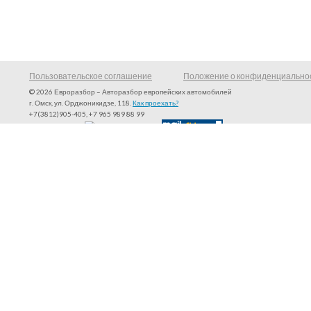
Пользовательское соглашение
Положение о конфиденциально
© 2026 Евроразбор – Авторазбор европейских автомобилей
г. Омск, ул. Орджоникидзе, 118.
Как проехать?
+7(3812)905-405, +7 965 989 88 99