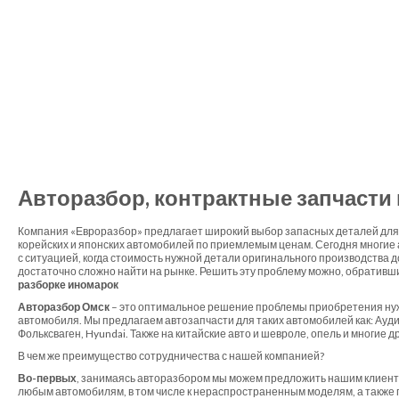
Авторазбор, контрактные запчасти
Компания «Евроразбор» предлагает широкий выбор запасных деталей для 
корейских и японских автомобилей по приемлемым ценам. Сегодня многие
с ситуацией, когда стоимость нужной детали оригинального производства 
достаточно сложно найти на рынке. Решить эту проблему можно, обративш
разборке иномарок
Авторазбор Омск
– это оптимальное решение проблемы приобретения ну
автомобиля. Мы предлагаем автозапчасти для таких автомобилей как: Ауди,
Фольксваген, Hyundai. Также на китайские авто и шевроле, опель и многие д
В чем же преимущество сотрудничества с нашей компанией?
Во-первых
, занимаясь авторазбором мы можем предложить нашим клиент
любым автомобилям, в том числе к нераспространенным моделям, а также 