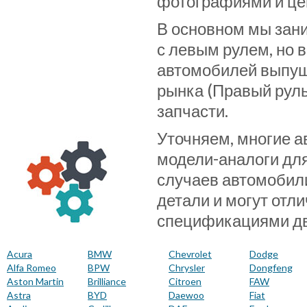
фотографиями и це
В основном мы зан
с левым рулем, но 
автомобилей выпущ
рынка (Правый руль
запчасти.
Уточняем, многие 
модели-аналоги для
случаев автомобил
детали и могут отл
спецификациями дви
Acura
BMW
Chevrolet
Dodge
Alfa Romeo
BPW
Chrysler
Dongfeng
Aston Martin
Brilliance
Citroen
FAW
Astra
BYD
Daewoo
Fiat