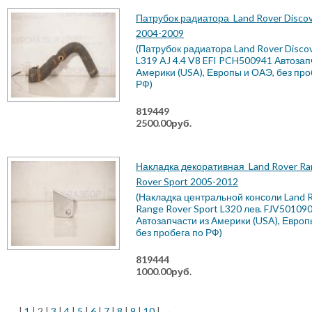
Патрубок радиатора
Land Rover Discov
2004-2009
(Патрубок радиатора Land Rover Discov
L319 AJ 4.4 V8 EFI PCH500941 Автозап
Америки (USA), Европы и ОАЭ, без про
РФ)
819449
2500.00руб.
Накладка декоративная
Land Rover R
Rover Sport 2005-2012
(Накладка центральной консоли Land 
Range Rover Sport L320 лев. FJV5010
Автозапчасти из Америки (USA), Европ
без пробега по РФ)
819444
1000.00руб.
←
|
1
| 2 |
3
|
4
|
5
|
6
|
7
|
8
|
9
|
10
|
→