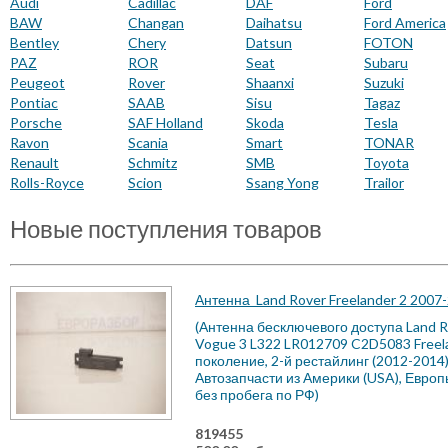
Audi
Cadillac
DAF
Ford
BAW
Changan
Daihatsu
Ford America
Bentley
Chery
Datsun
FOTON
PAZ
ROR
Seat
Subaru
Peugeot
Rover
Shaanxi
Suzuki
Pontiac
SAAB
Sisu
Tagaz
Porsche
SAF Holland
Skoda
Tesla
Ravon
Scania
Smart
TONAR
Renault
Schmitz
SMB
Toyota
Rolls-Royce
Scion
Ssang Yong
Trailor
Новые поступления товаров
Антенна
Land Rover Freelander 2 2007
(Антенна бесключевого доступа Land R
Vogue 3 L322 LR012709 C2D5083 Freel
поколение, 2-й рестайлинг (2012-2014
Автозапчасти из Америки (USA), Европ
без пробега по РФ)
819455