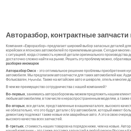
Авторазбор, контрактные запчасти
Компания «Евроразбор» предлагает широкий выбор запасных деталей для 
корейских и японских автомобилей по приемлемым ценам. Сегодня многие
с ситуацией, когда стоимость нужной детали оригинального производства 
достаточно сложно найти на рынке. Решить эту проблему можно, обративш
разборке иномарок
Авторазбор Омск
– это оптимальное решение проблемы приобретения ну
автомобиля. Мы предлагаем автозапчасти для таких автомобилей как: Ауди,
Фольксваген, Hyundai. Также на китайские авто и шевроле, опель и многие д
В чем же преимущество сотрудничества с нашей компанией?
Во-первых
, занимаясь авторазбором мы можем предложить нашим клиент
любым автомобилям, в том числе к нераспространенным моделям, а также 
Во-вторых
, все детали, представленные в нашем каталоге, высокого качес
не обязательно, что это будут детали с б/у автомобиля, который имеет бол
демонтажу подлежат также новые или аварийные авто. А это в свою очеред
высокого качества всех запчастей.
В-третьих
, стоимость наших товаров на порядок ниже, чем на новые. Автор
нашей компании – это также доставка запчастей в любой регион России и 