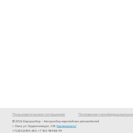
Пользовательское соглашение
Положение о конфиденциально
© 2026 Евроразбор – Авторазбор европейских автомобилей
г. Омск, ул. Орджоникидзе, 118.
Как проехать?
+7(3812)905-405, +7 965 989 88 99