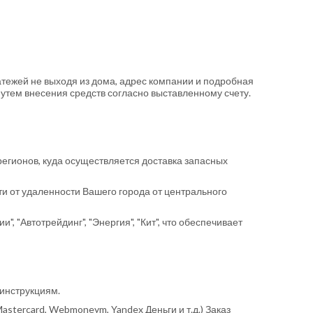
атежей не выходя из дома, адрес компании и подробная
утем внесения средств согласно выставленному счету.
регионов, куда осуществляется доставка запасных
и от удаленности Вашего города от центрального
 "Автотрейдинг", "Энергия", "Кит", что обеспечивает
 инструкциям.
stercard, Webmoneym, Yandex Деньги и т.д.) Заказ