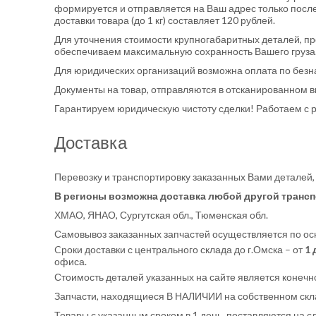
формируется и отправляется на Ваш адрес только после
доставки товара (до 1 кг) составляет 120 рублей.
Для уточнения стоимости крупногабаритных деталей, п
обеспечиваем максимальную сохранность Вашего груза
Для юридических организаций возможна оплата по безн
Документы на товар, отправляются в отсканированном в
Гарантируем юридическую чистоту сделки! Работаем с р
Доставка
Перевозку и транспортировку заказанных Вами деталей
В регионы возможна доставка любой другой трансп
ХМАО, ЯНАО, Сургутская обл., Тюменская обл.
Самовывоз заказанных запчастей осуществляется по осно
Cроки доставки с центрального склада до г.Омска – от
1 
офиса.
Стоимость деталей указанных на сайте является конечно
Запчасти, находящиеся В НАЛИЧИИ на собственном скла
Товары с указанным сроком в 1 день, поставляются на 