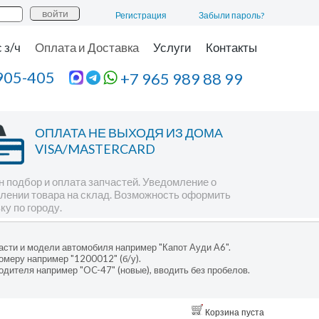
Регистрация
Забыли пароль?
 з/ч
Оплата и Доставка
Услуги
Контакты
905-405
+7 965 989 88 99
ОПЛАТА НЕ ВЫХОДЯ ИЗ ДОМА
VISA/MASTERCARD
 подбор и оплата запчастей. Уведомление о
лении товара на склад. Возможность оформить
ку по городу.
асти и модели автомобиля например "Капот Ауди А6".
омеру например "1200012" (б/у).
одителя например "OC-47" (новые), вводить без пробелов.
Корзина пуста