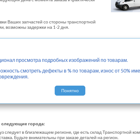
вки Ваших запчастей со стороны транспортной
и, возможны задержки на 1-2 дня.
йм"
Уважаемые клиенты, если Вас интересует более быстр
ионал просмотра подробных изображений по товарам.
воспользоваться услугой доставки запчастей "Прайм"
2 дня
Сроки поставки составит всего
. Услуга оплачи
жность смотреть дефекты в % по товарам, износ от 50% име
овреждения.
Для оформления заказа услугой "Прайм" выберите на
Понятно
 в следующие города:
руз следует в близлежащем регионе, где есть склад Транспортной ком
ставка. Будьте внимательны при заказе деталей на регион.