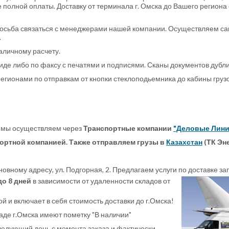
 полной оплаты. Доставку от терминала г. Омска до Вашего регион
росьба связаться с менеджерами нашей компании. Осуществляем са
.
аличному расчету.
иде либо по факсу с печатями и подписями. Сканы документов дубл
егионами по отправкам от кнопки стеклоподьемника до кабины груз
, мы осуществляем через
Транспортные компании
"Деловые Лини
ортной компанией. Также отправляем грузы в
Казахстан
(ТК Эн
вному адресу, ул. Подгорная, 2. Предлагаем услуги по доставке за
до 8 дней
в зависимости от удаленности складов от
й и включает в себя стоимость доставки до г.Омска!
де г.Омска имеют пометку "В наличии"
следующий день с момента заказа и фактически