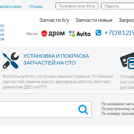
сделать заказ
Отзывы
Запчасти б/у
Запчасти новые
Запрос
:00
:00
+7(3812)
Мы на:
ной
118
УСТАНОВКА И ПОКРАСКА
ЗАПЧАСТЕЙ НА СТО
Воспользуйтесь услугами нашего сервиса. Установка
Онлайн
запчастей, замена масел, малярные работа, монтаж/
поступ
демонтаж ДВС и КПП
достав
По названию запч
По внутреннему н
По номеру произв