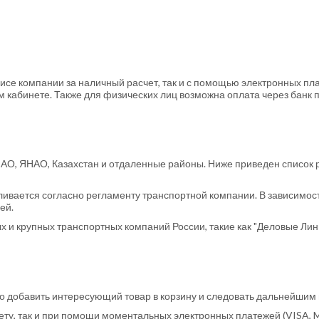
исе компании за наличный расчет, так и с помощью электронных пл
кабинете. Также для физических лиц возможна оплата через банк п
МАО, ЯНАО, Казахстан и отдаленные районы. Ниже приведен список 
ивается согласно регламенту транспортной компании. В зависимост
ей.
 крупных транспортных компаний России, такие как "Деловые Линии",
мо добавить интересующий товар в корзину и следовать дальнейшим
ту, так и при помощи моментальных электронных платежей (VISA, Ma