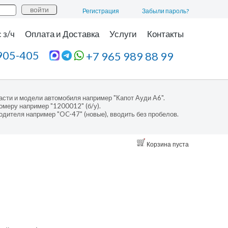
Регистрация
Забыли пароль?
 з/ч
Оплата и Доставка
Услуги
Контакты
905-405
+7 965 989 88 99
асти и модели автомобиля например "Капот Ауди А6".
омеру например "1200012" (б/у).
одителя например "OC-47" (новые), вводить без пробелов.
Корзина пуста