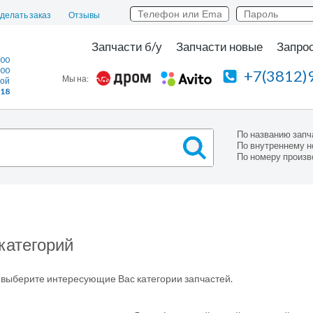
сделать заказ
Отзывы
Запчасти б/у
Запчасти новые
Запрос
:00
:00
+7(3812)
Мы на:
ной
118
По названию запч
По внутреннему н
По номеру произв
категорий
выберите интересующие Вас категории запчастей.