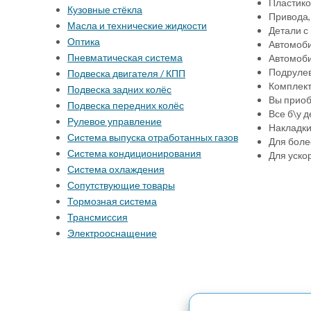
Пластико
Кузовные стёкла
Привода,
Масла и технические жидкости
Детали с
Оптика
Автомоби
Пневматическая система
Автомоби
Подрулев
Подвеска двигателя / КПП
Комплект
Подвеска задних колёс
Вы приоб
Подвеска передних колёс
Все б\у 
Рулевое управление
Накладки 
Система выпуска отработанных газов
Для боле
Система кондиционирования
Для уско
Система охлаждения
Сопутствующие товары
Тормозная система
Трансмиссия
Электрооснащение