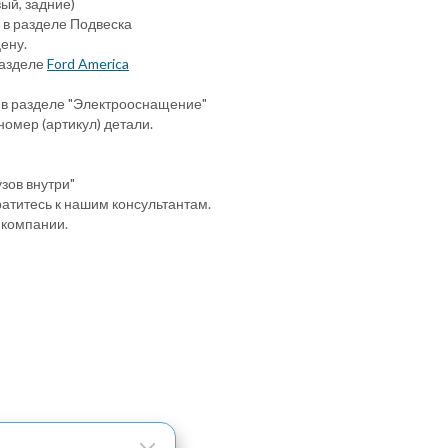
ый, задние)
 в разделе Подвеска
ену.
разделе
Ford America
 в разделе "Электрооснащение"
номер (артикул) детали.
узов внутри"
атитесь к нашим консультантам.
 компании.