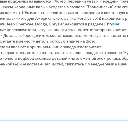
вые подкрылки называются - Локер (передний левый, передний прав
 шрусы, карданные валы находятся в разделе "Трансмиссия" а также
 износом от 10% имеют незначительные повреждения и сниженную ц
ли марки Ford для Американского рынка (Ford, Lincoln) находятся в 
ли Jeep Cherokee, Dodge, Chrysler находятся в разделе
Chrysler
ые переключатели, катушки, кнопки салона, вентиляторы находятся
 - Деталь в сборе целиком, состав комплекта можно узнать нажав на 
ретаете именно ту деталь, которую видите на фото!
детали являются оригинальными с завода изготовителя.
на двигатель, декор салона, вставки в салон находятся в разделе "К
е точного подбора сложных деталей или элементов электроники, обр
ренной (АВИА) доставки запчастей, свяжитесь с менеджерами нашей