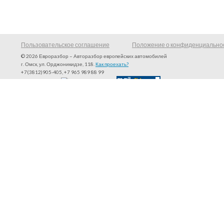
Пользовательское соглашение
Положение о конфиденциально
© 2026 Евроразбор – Авторазбор европейских автомобилей
г. Омск, ул. Орджоникидзе, 118.
Как проехать?
+7(3812)905-405, +7 965 989 88 99