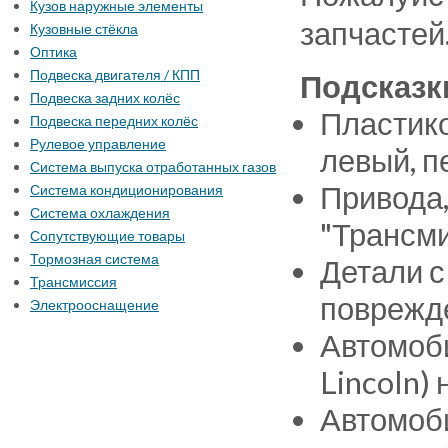
Кузов наружные элементы
запчастей
Кузовные стёкла
Оптика
Подвеска двигателя / КПП
Подсказк
Подвеска задних колёс
Пластико
Подвеска передних колёс
Рулевое управление
левый, п
Система выпуска отработанных газов
Привода,
Система кондиционирования
Система охлаждения
"Трансми
Сопутствующие товары
Тормозная система
Детали с
Трансмиссия
поврежде
Электрооснащение
Автомоби
Lincoln)
Автомоби