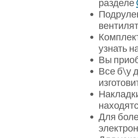
разделе
Подрулев
вентилят
Комплект
узнать н
Вы приоб
Все б\у 
изготови
Накладки
находятс
Для боле
электрон