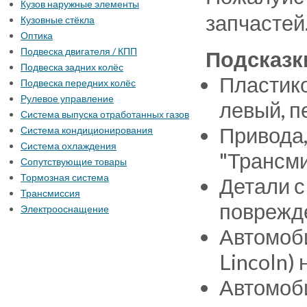
Кузов наружные элементы
запчастей
Кузовные стёкла
Оптика
Подвеска двигателя / КПП
Подсказк
Подвеска задних колёс
Пластико
Подвеска передних колёс
Рулевое управление
левый, п
Система выпуска отработанных газов
Привода,
Система кондиционирования
Система охлаждения
"Трансми
Сопутствующие товары
Тормозная система
Детали с
Трансмиссия
поврежде
Электрооснащение
Автомоби
Lincoln)
Автомоби