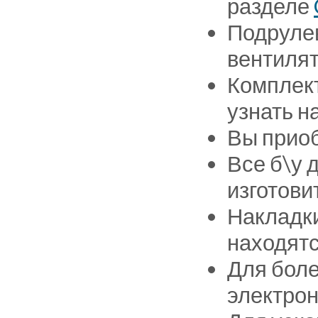
разделе
Подрулев
вентилят
Комплект
узнать н
Вы приоб
Все б\у 
изготови
Накладки
находятс
Для боле
электрон