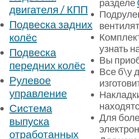
разделе
двигателя / КПП
Подрулев
Подвеска задних
вентилят
колёс
Комплект
узнать н
Подвеска
Вы приоб
передних колёс
Все б\у 
Рулевое
изготови
управление
Накладки
находятс
Система
Для боле
выпуска
электрон
отработанных