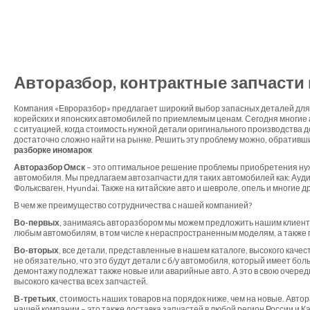
Авторазбор, контрактные запчасти
Компания «Евроразбор» предлагает широкий выбор запасных деталей для 
корейских и японских автомобилей по приемлемым ценам. Сегодня многие
с ситуацией, когда стоимость нужной детали оригинального производства 
достаточно сложно найти на рынке. Решить эту проблему можно, обративш
разборке иномарок
Авторазбор Омск
– это оптимальное решение проблемы приобретения ну
автомобиля. Мы предлагаем автозапчасти для таких автомобилей как: Ауди,
Фольксваген, Hyundai. Также на китайские авто и шевроле, опель и многие д
В чем же преимущество сотрудничества с нашей компанией?
Во-первых
, занимаясь авторазбором мы можем предложить нашим клиент
любым автомобилям, в том числе к нераспространенным моделям, а также 
Во-вторых
, все детали, представленные в нашем каталоге, высокого качес
не обязательно, что это будут детали с б/у автомобиля, который имеет бол
демонтажу подлежат также новые или аварийные авто. А это в свою очеред
высокого качества всех запчастей.
В-третьих
, стоимость наших товаров на порядок ниже, чем на новые. Автор
нашей компании – это также доставка запчастей в любой регион России и 