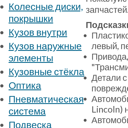
Колесные диски,
запчастей
покрышки
Подсказк
Кузов внутри
Пластико
Кузов наружные
левый, п
Привода,
элементы
"Трансми
Кузовные стёкла
Детали с
Оптика
поврежде
Пневматическая
Автомоби
Lincoln)
система
Автомоби
Подвеска