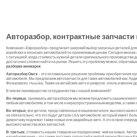
Авторазбор, контрактные запчасти
Компания «Евроразбор» предлагает широкий выбор запасных деталей для 
корейских и японских автомобилей по приемлемым ценам. Сегодня многие
с ситуацией, когда стоимость нужной детали оригинального производства 
достаточно сложно найти на рынке. Решить эту проблему можно, обративш
разборке иномарок
Авторазбор Омск
– это оптимальное решение проблемы приобретения ну
автомобиля. Мы предлагаем автозапчасти для таких автомобилей как: Ауди,
Фольксваген, Hyundai. Также на китайские авто и шевроле, опель и многие д
В чем же преимущество сотрудничества с нашей компанией?
Во-первых
, занимаясь авторазбором мы можем предложить нашим клиент
любым автомобилям, в том числе к нераспространенным моделям, а также 
Во-вторых
, все детали, представленные в нашем каталоге, высокого качес
не обязательно, что это будут детали с б/у автомобиля, который имеет бол
демонтажу подлежат также новые или аварийные авто. А это в свою очеред
высокого качества всех запчастей.
В-третьих
, стоимость наших товаров на порядок ниже, чем на новые. Автор
нашей компании – это также доставка запчастей в любой регион России и 