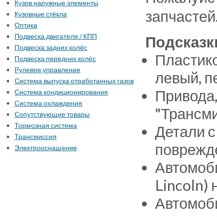
Кузов наружные элементы
запчастей
Кузовные стёкла
Оптика
Подвеска двигателя / КПП
Подсказк
Подвеска задних колёс
Пластико
Подвеска передних колёс
Рулевое управление
левый, п
Система выпуска отработанных газов
Привода,
Система кондиционирования
Система охлаждения
"Трансми
Сопутствующие товары
Тормозная система
Детали с
Трансмиссия
поврежде
Электрооснащение
Автомоби
Lincoln)
Автомоби