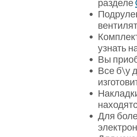
разделе
Подрулев
вентилят
Комплект
узнать н
Вы приоб
Все б\у 
изготови
Накладки
находятс
Для боле
электрон