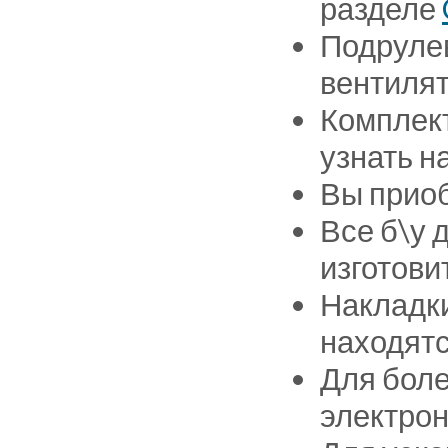
разделе
Подрулев
вентилят
Комплект
узнать н
Вы приоб
Все б\у 
изготови
Накладки
находятс
Для боле
электрон