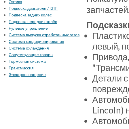
Оптика
запчастей
Подвеска двигателя / КПП
Подвеска задних колёс
Подвеска передних колёс
Подсказк
Рулевое управление
Пластико
Система выпуска отработанных газов
Система кондиционирования
левый, п
Система охлаждения
Привода,
Сопутствующие товары
Тормозная система
"Трансми
Трансмиссия
Электрооснащение
Детали с
поврежде
Автомоби
Lincoln)
Автомоби