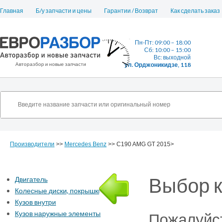
Главная
Б/у запчасти и цены
Гарантии / Возврат
Как сделать заказ
Пн-Пт: 09:00 – 18:00
Сб: 10:00 – 15:00
Вс: выходной
Авторазбор и новые запчасти
ул. Орджоникидзе, 118
Производители
>>
Mercedes Benz
>> C190 AMG GT 2015>
Выбор к
Двигатель
Колесные диски, покрышки
Кузов внутри
Кузов наружные элементы
Пожалуйст