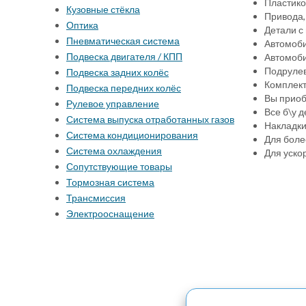
Пластико
Кузовные стёкла
Привода,
Оптика
Детали с
Пневматическая система
Автомоби
Подвеска двигателя / КПП
Автомоби
Подрулев
Подвеска задних колёс
Комплект
Подвеска передних колёс
Вы приоб
Рулевое управление
Все б\у 
Система выпуска отработанных газов
Накладки 
Система кондиционирования
Для боле
Система охлаждения
Для уско
Сопутствующие товары
Тормозная система
Трансмиссия
Электрооснащение