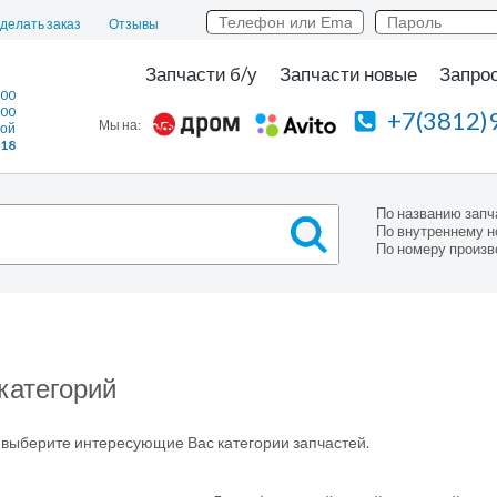
сделать заказ
Отзывы
Запчасти б/у
Запчасти новые
Запрос
:00
:00
+7(3812)
Мы на:
ной
118
По названию запч
По внутреннему н
По номеру произв
категорий
выберите интересующие Вас категории запчастей.