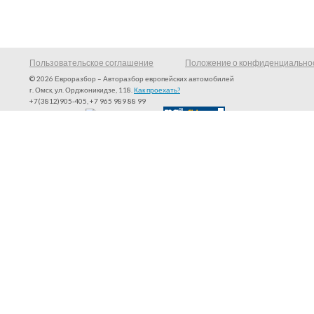
Пользовательское соглашение
Положение о конфиденциально
© 2026 Евроразбор – Авторазбор европейских автомобилей
г. Омск, ул. Орджоникидзе, 118.
Как проехать?
+7(3812)905-405, +7 965 989 88 99