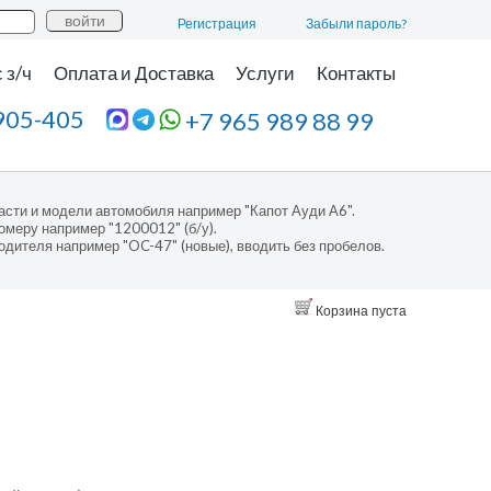
Регистрация
Забыли пароль?
 з/ч
Оплата и Доставка
Услуги
Контакты
905-405
+7 965 989 88 99
асти и модели автомобиля например "Капот Ауди А6".
омеру например "1200012" (б/у).
одителя например "OC-47" (новые), вводить без пробелов.
Корзина пуста