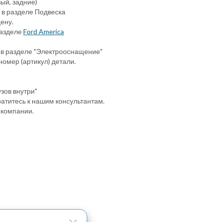
ый, задние)
 в разделе Подвеска
ену.
разделе
Ford America
 в разделе "Электрооснащение"
номер (артикул) детали.
узов внутри"
атитесь к нашим консультантам.
 компании.