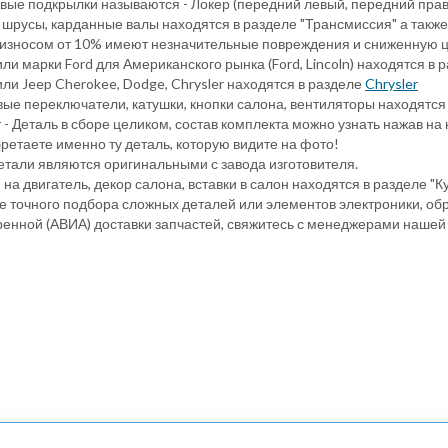
вые подкрылки называются - Локер (передний левый, передний прав
 шрусы, карданные валы находятся в разделе "Трансмиссия" а также
 износом от 10% имеют незначительные повреждения и сниженную ц
ли марки Ford для Американского рынка (Ford, Lincoln) находятся в 
ли Jeep Cherokee, Dodge, Chrysler находятся в разделе
Chrysler
ые переключатели, катушки, кнопки салона, вентиляторы находятся
 - Деталь в сборе целиком, состав комплекта можно узнать нажав на 
ретаете именно ту деталь, которую видите на фото!
детали являются оригинальными с завода изготовителя.
на двигатель, декор салона, вставки в салон находятся в разделе "К
е точного подбора сложных деталей или элементов электроники, обр
ренной (АВИА) доставки запчастей, свяжитесь с менеджерами нашей