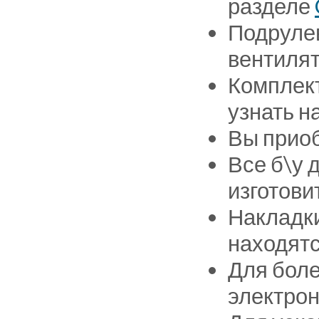
разделе
Подрулев
вентилят
Комплект
узнать н
Вы приоб
Все б\у 
изготови
Накладки
находятс
Для боле
электрон