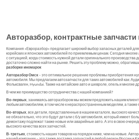
Авторазбор, контрактные запчасти
Компания «Евроразбор» предлагает широкий выбор запасных деталей для 
корейских и японских автомобилей по приемлемым ценам. Сегодня многие
с ситуацией, когда стоимость нужной детали оригинального производства 
достаточно сложно найти на рынке. Решить эту проблему можно, обративш
разборке иномарок
Авторазбор Омск
– это оптимальное решение проблемы приобретения ну
автомобиля. Мы предлагаем автозапчасти для таких автомобилей как: Ауди,
Фольксваген, Hyundai. Также на китайские авто и шевроле, опель и многие д
В чем же преимущество сотрудничества с нашей компанией?
Во-первых
, занимаясь авторазбором мы можем предложить нашим клиент
любым автомобилям, в том числе к нераспространенным моделям, а также 
Во-вторых
, все детали, представленные в нашем каталоге, высокого качес
не обязательно, что это будут детали с б/у автомобиля, который имеет бол
демонтажу подлежат также новые или аварийные авто. А это в свою очеред
высокого качества всех запчастей.
В-третьих
, стоимость наших товаров на порядок ниже, чем на новые. Автор
нашей компании – это также доставка запчастей в любой регион России и 