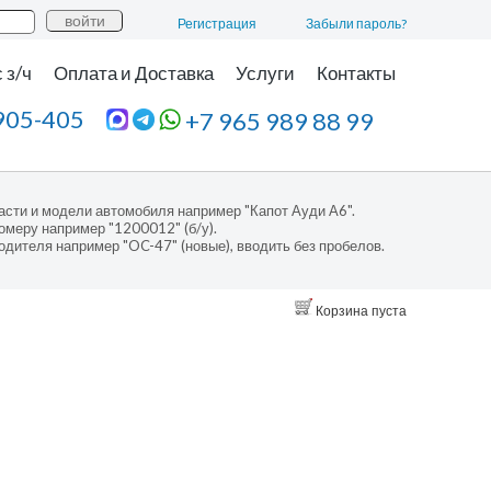
Регистрация
Забыли пароль?
 з/ч
Оплата и Доставка
Услуги
Контакты
905-405
+7 965 989 88 99
асти и модели автомобиля например "Капот Ауди А6".
омеру например "1200012" (б/у).
одителя например "OC-47" (новые), вводить без пробелов.
Корзина пуста