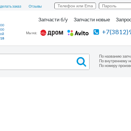
сделать заказ
Отзывы
Запчасти б/у
Запчасти новые
Запрос
:00
:00
+7(3812)
Мы на:
ной
118
По названию запч
По внутреннему н
По номеру произв