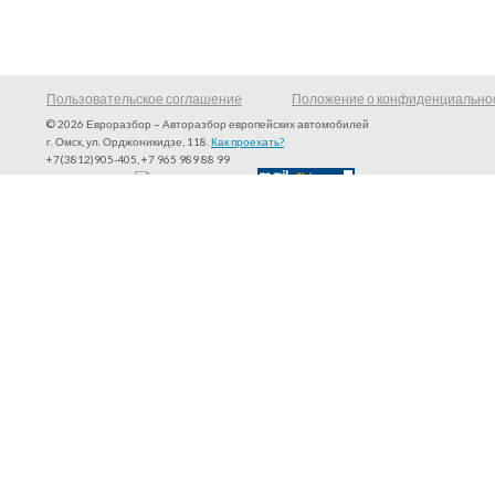
Пользовательское соглашение
Положение о конфиденциально
© 2026 Евроразбор – Авторазбор европейских автомобилей
г. Омск, ул. Орджоникидзе, 118.
Как проехать?
+7(3812)905-405, +7 965 989 88 99